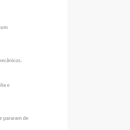
 com
mecânicos.
ita e
e pararam de