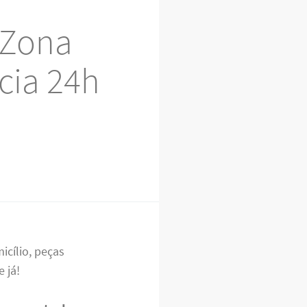
 Zona
ncia 24h
cílio, peças
 já!