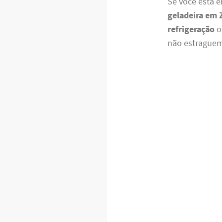
Se você está 
geladeira em 
refrigeração
o
não estraguem 