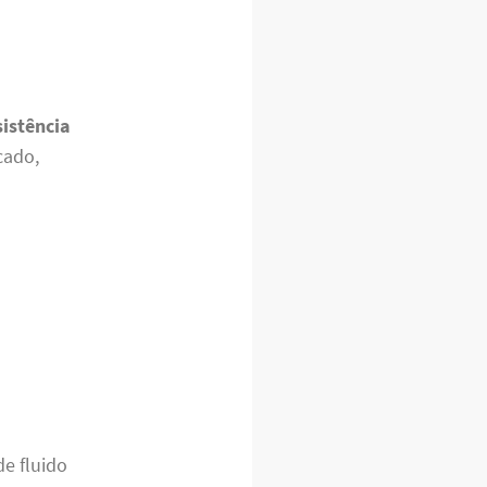
sistência
cado,
de fluido