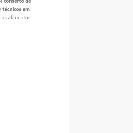
or
conserto de
de
técnicos em
seus alimentos