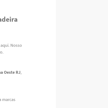
adeira
 aqui. Nosso
o.
a Oeste RJ
,
a marcas