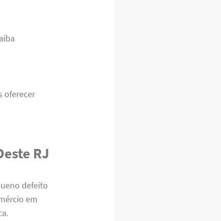
aiba
 oferecer
Oeste RJ
ueno defeito
omércio em
ca.