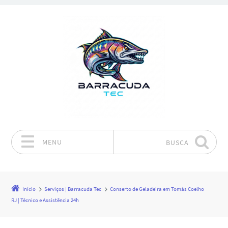
MENU
BUSCA
Pular para o conteúdo
Início
Serviços | Barracuda Tec
Conserto de Geladeira em Tomás Coelho
RJ | Técnico e Assistência 24h