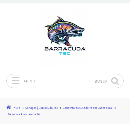
MENU
BUSCA
Pular para o conteúdo
Início
Serviços | Barracuda Tec
Conserto de Geladeira em Cascadura RJ
| Técnico e Assistência 24h