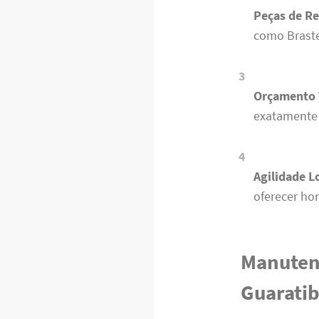
Peças de Re
como Braste
Orçamento 
exatamente o
Agilidade L
oferecer horá
Manuten
Guarati