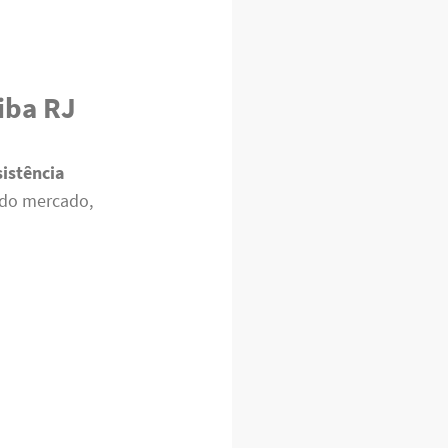
iba RJ
sistência
 do mercado,