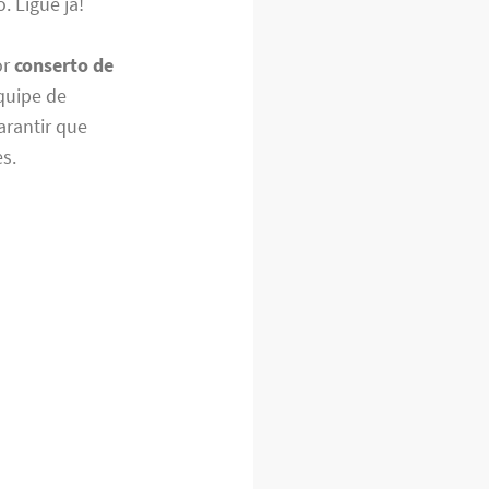
. Ligue já!
or
conserto de
quipe de
arantir que
s.