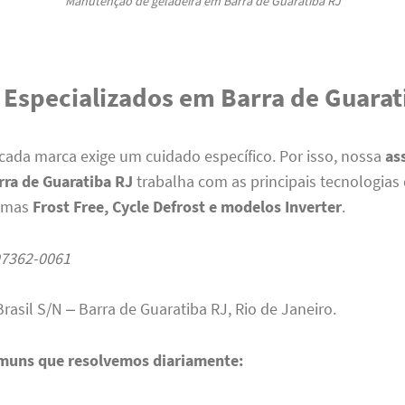
Manutenção de geladeira em Barra de Guaratiba RJ
 Especializados em Barra de Guarat
ada marca exige um cuidado específico. Por isso, nossa
as
rra de Guaratiba RJ
trabalha com as principais tecnologias
temas
Frost Free, Cycle Defrost e modelos Inverter
.
97362-0061
Brasil S/N – Barra de Guaratiba RJ, Rio de Janeiro.
muns que resolvemos diariamente: