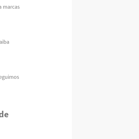
a marcas
aiba
seguimos
 de