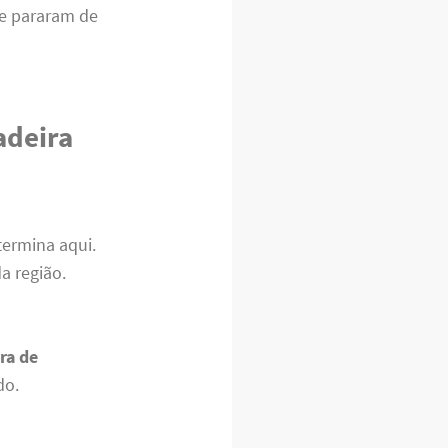
e pararam de
adeira
termina aqui.
a região.
ra de
do.