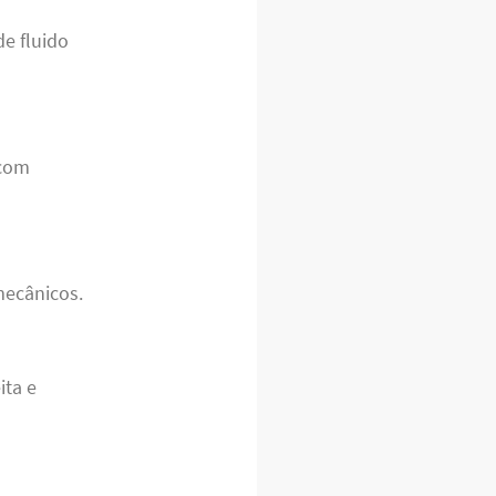
de fluido
 com
mecânicos.
ita e