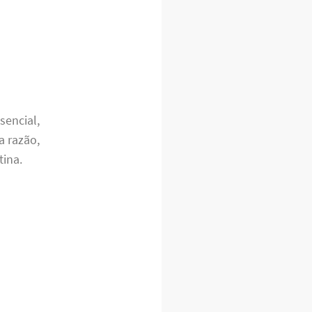
sencial,
a razão,
tina.