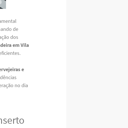
damental
onando de
vação dos
deira em Vila
ficientes.
rvejeiras e
idências
ração no dia
nserto