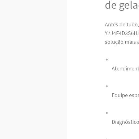
de gela
Antes de tudo,
Y7J4F4D3S6H5V
solução mais a
Atendiment
Equipe esp
Diagnóstico