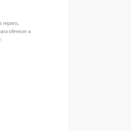
s reparo,
ra oferecer a
: