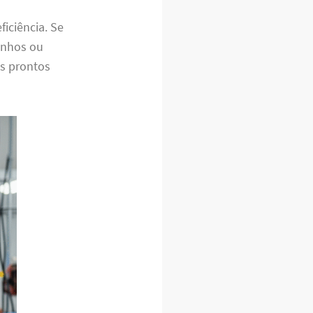
iciência. Se
ranhos ou
os prontos