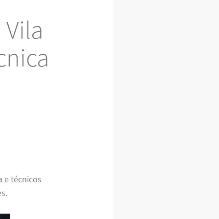
 Vila
cnica
a e técnicos
es.