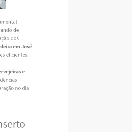
damental
onando de
vação dos
adeira em José
es eficientes.
rvejeiras e
idências
ração no dia
nserto