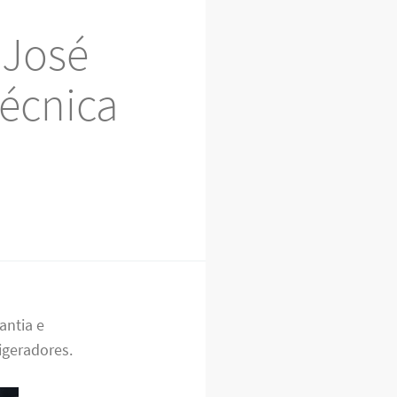
 José
Técnica
antia e
rigeradores.