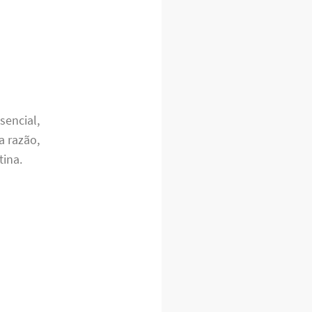
sencial,
a razão,
tina.