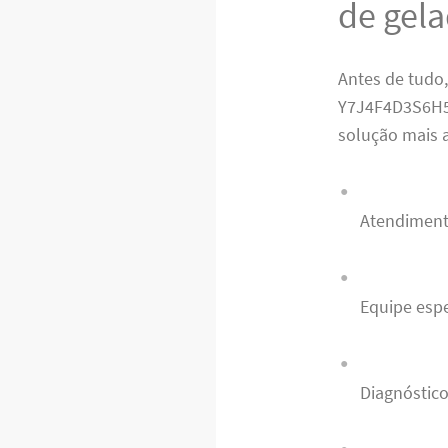
de gela
Antes de tudo,
Y7J4F4D3S6H5V
solução mais a
Atendiment
Equipe esp
Diagnóstico