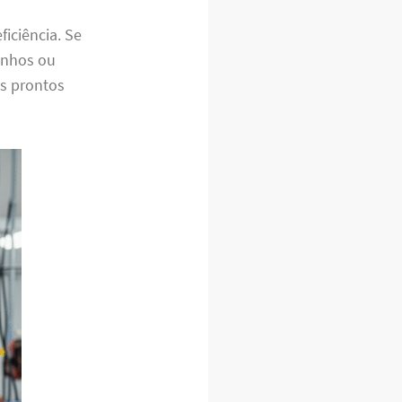
iciência. Se
ranhos ou
os prontos