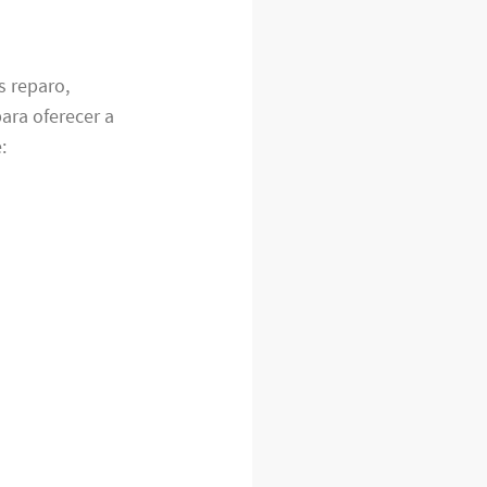
s reparo,
ra oferecer a
: