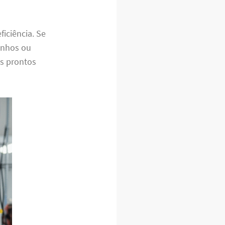
iciência. Se
ranhos ou
os prontos