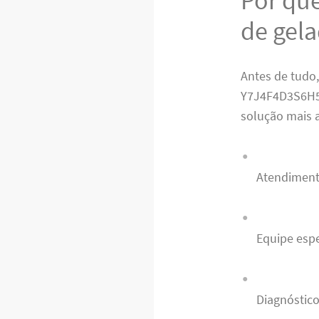
de gel
Antes de tudo,
Y7J4F4D3S6H5V
solução mais a
Atendiment
Equipe esp
Diagnóstico