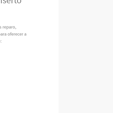
s reparo,
ra oferecer a
: