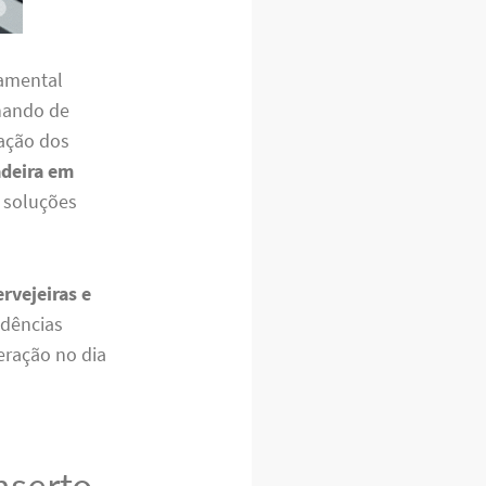
damental
onando de
vação dos
adeira em
e soluções
rvejeiras e
idências
ração no dia
nserto