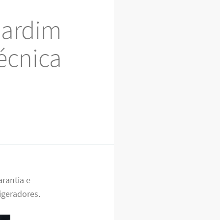
Jardim
écnica
rantia e
rigeradores.