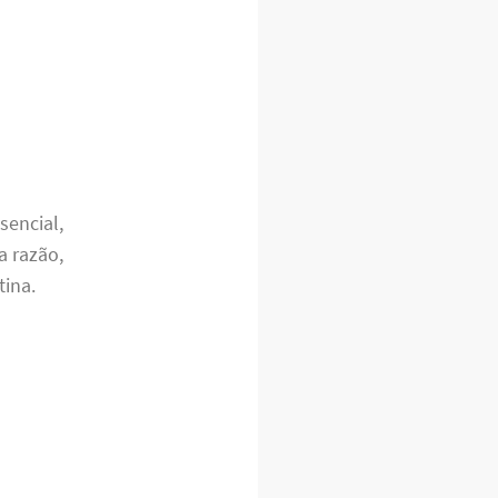
sencial,
a razão,
tina.