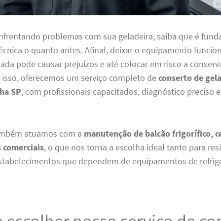
enfrentando problemas com sua geladeira, saiba que é fun
écnica o quanto antes. Afinal, deixar o equipamento funci
ada pode causar prejuízos e até colocar em risco a conser
r isso, oferecemos um serviço completo de
conserto de gel
nha SP
, com profissionais capacitados, diagnóstico preciso 
também atuamos com a
manutenção de balcão frigorífico, ce
s comerciais
, o que nos torna a escolha ideal tanto para res
stabelecimentos que dependem de equipamentos de refrige
 escolher nosso serviço de co